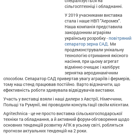
спеціалізується на
сільгосптехніці і обладнанні.
У 2019 учасниками виставка
стала і наше НВП "Аеромех".
Наша компанія представила
закордонним аграріям
українську розробку -
повітряний
сепаратор зерна САД
. Ми
продемонстрували унікальну
технологію отримання якісного
насіння, при цьому агрегат
відмінно очищає і калібрує
зернятка аеродинамічним
способом. Сепаратор САД привертав увагу аграріїв і фермерів,
тому наш стенд працював постійно. Варто відзначити, що
ефективність роботи здивувала відвідувачів виставки.
Участь у виставці взяли і наші дилери з Австрії, Німеччини,
Польщі та Румунії, які проводили консультації своїм клієнтам.
Agritechnica - це не просто виставка сільськогосподарської
техніки та обладнання, а й активний форум-обговорення щодо
основних тенденцій розвитку АПК в усьому світі, робляться
прогнози актуальних тенденцій на 2 роки.