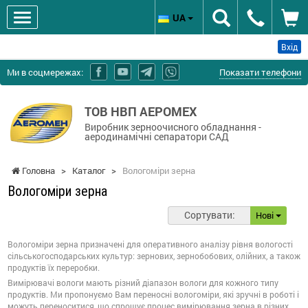
UA
Вхід
Ми в соцмережах:
Показати телефони
ТОВ НВП АЕРОМЕХ
Виробник зерноочисного обладнання -
аеродинамічні сепаратори САД
Головна
>
Каталог
>
Вологоміри зерна
Вологоміри зерна
Сортувати:
Нові
Вологоміри зерна призначені для оперативного аналізу рівня вологості
сільськогосподарських культур: зернових, зернобобових, олійних, а також
продуктів їх переробки.
Вимірювачі вологи мають різний діапазон вологи для кожного типу
продуктів. Ми пропонуємо Вам переносні вологоміри, які зручні в роботі і
можуть переноситися, що спрощує процес вимірювання зерна в різних