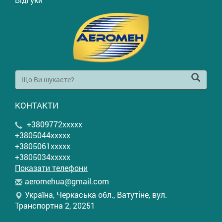
КОНТАКТИ
+3809772xxxxx
+3805044xxxxx
+3805061xxxxx
+3805034xxxxx
Показати телефони
a
ero
meh
ua@
gma
il.
com
Україна, Черкаська обл., Ватутіне, вул.
Транспортна 2, 20251