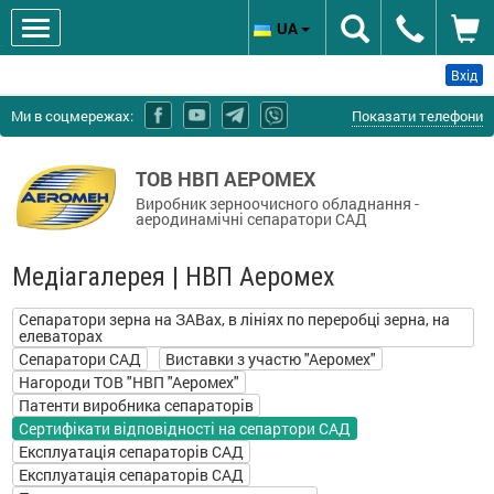
UA
Вхід
Ми в соцмережах:
Показати телефони
ТОВ НВП АЕРОМЕХ
Виробник зерноочисного обладнання -
аеродинамічні сепаратори САД
Медіагалерея | НВП Аеромех
Сепаратори зерна на ЗАВах, в лініях по переробці зерна, на
елеваторах
Сепаратори САД
Виставки з участю "Аеромех"
Нагороди ТОВ "НВП "Аеромех"
Патенти виробника сепараторів
Сертифікати відповідності на сепартори САД
Експлуатація сепараторів САД
Експлуатація сепараторів САД