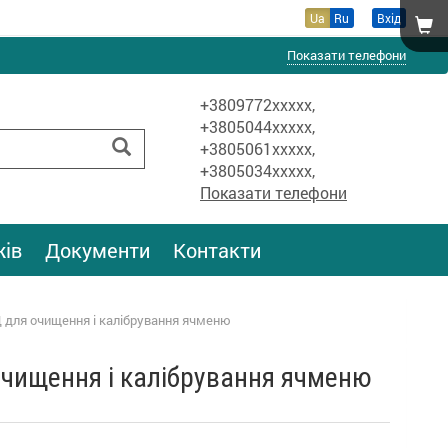
Ua
Ru
Вхід
Показати телефони
+3809772xxxxx,
+3805044xxxxx,
+3805061xxxxx,
+3805034xxxxx,
Показати телефони
жів
Документи
Контакти
 для очищення і калібрування ячменю
чищення і калібрування ячменю