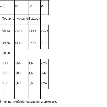
л
II
III
IV
V
Товарне
Фуражне
Відходи
99,33
98,14
95,65
90,76
49,75
44,43
37,65
30,13
600,0
0,11
0,55
1,69
2,28
0,56
0,83
1,5
3,42
0,03
0,63
0,55
1,24
I
-
-
 ячмінь, який відповідає всім вимогам.