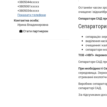
+3805044xxxxx
+3805061xxxxx
Останнім часом зро
+3805034xxxxx
очищене і відкалібр
Показати телефони
Сепаратори САД пре
Контактна особа:
Ирина Владимировна
Сепаратори
Стати партнером
сепарацію зерн
виділення нас
очищення і кал
сепаратори мож
ТОВ «НВП« Аеромех 
Сепаратори САД прос
При необхідності 
середовища. Зерноо
отриманні екологічн
Виробник сепаратор
сепараторі САД.
За підсумками досл