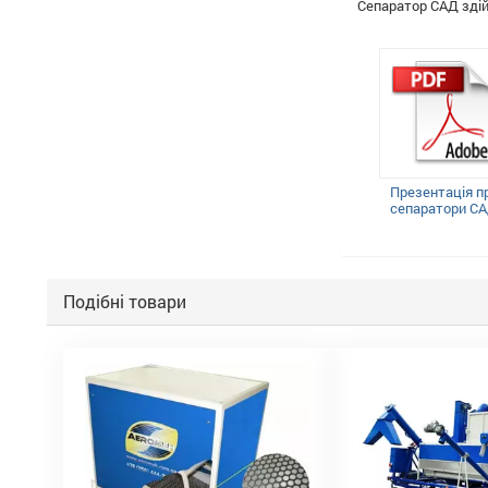
Сепаратор САД здій
Презентація п
сепаратори С
Подібні товари