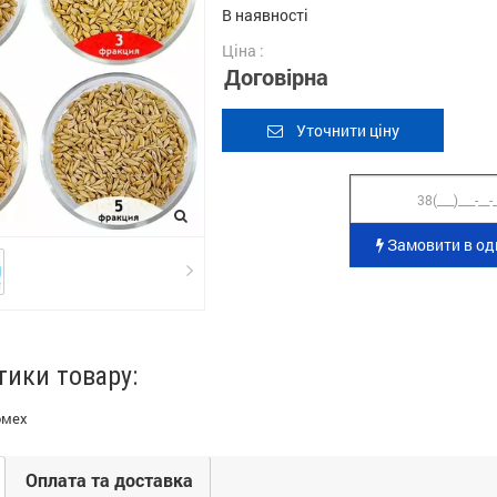
В наявності
Ціна :
Договірна
Уточнити ціну
Замовити в оди
тики товару:
омех
Оплата та доставка