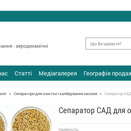
ання - аеродинамічні
нас
Статті
Медіагалерея
Географія прода
алог
>
Сепаратори для очистки і калібрування насіння
>
Сепаратор САД
Сепаратор САД для о
Наявність: