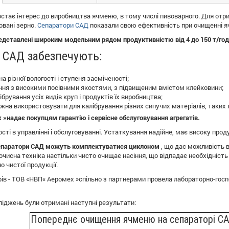
стає інтерес до виробництва ячменю, в тому числі пивоварного. Для от
овані зерно.
Сепаратори САД
показали свою ефективність при очищенні 
дставлені широким модельним рядом продуктивністю від 4 до 150 т/год
 САД забезпечують:
а різної вологості і ступеня засміченості;
іння з високими посівними якостями, з підвищеним вмістом клейковини;
ібрування усіх видів круп і продуктів їх виробництва;
на використовувати для калібрування різних сипучих матеріалів, таких як 
»надає покупцям гарантію і сервісне обслуговування агрегатів.
ті в управлінні і обслуговуванні. Устаткування надійне, має високу проду
Сепаратори САД можуть комплектуватися циклоном
, що дає можливість 
чисна техніка настільки чисто очищає насіння, що відпадає необхідність
о чистої продукції.
ів - ТОВ «НВП« Аеромех »спільно з партнерами провела лабораторно-гос
іджень були отримані наступні результати:
Попереднє очищення ячменю на сепараторі С