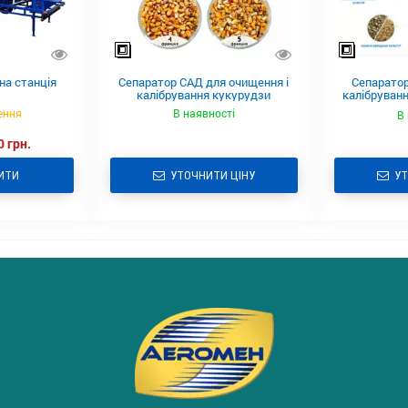
на станція
Сепаратор САД для очищення і
Сепаратор
калібрування кукурудзи
калібруванн
ення
В наявності
В 
0 грн.
ИТИ
УТОЧНИТИ ЦІНУ
УТ