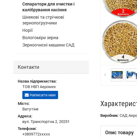
Сепаратори для очистки і
калібрування насіння
Шнекові та стрічкові
зернопогрузчики
Норії
Вологоміри зерна
Зерноочисні машини САД
Контакти
Назва підприємства:
ТОВ НВП Аеромех
Написати нам
Характерис
Місто:
Ватутіне
Виробник
:
САД Аер
Адреса:
вул. Транспортна 2, 20251
Телефони:
Опис товару
+3809772xxxxx