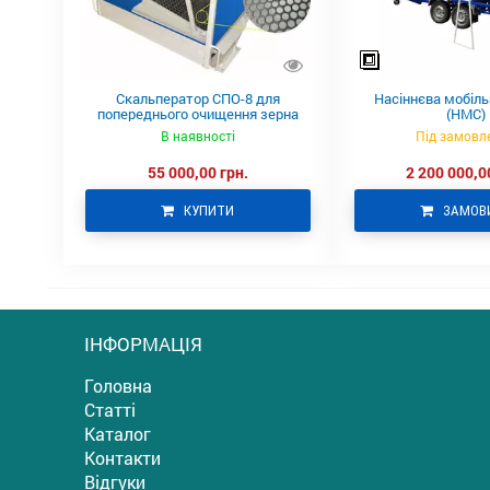
Скальператор СПО-8 для
Насіннєва мобіль
попереднього очищення зерна
(НМС)
В наявності
Під замовл
55 000,00 грн.
2 200 000,0
КУПИТИ
ЗАМОВ
ІНФОРМАЦІЯ
Головна
Статті
Каталог
Контакти
Відгуки