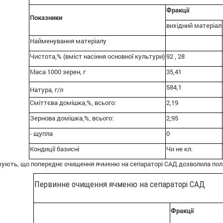
Фракції
Показники
вихідний матеріал
Найменування матеріалу
Чистота,% (вміст насіння основної культури)
92 , 28
Маса 1000 зерен, г
35,41
584,1
Натура, г/л
Сміттєва домішка,%, всього:
2,19
Зернова домішка,%, всього:
2,95
- щупла
0
Кондиції базисні
Чи не кл.
зують, що попереднє очищення ячменю на сепараторі САД дозволила полі
Первинне очищення ячменю на сепараторі САД
Фракції