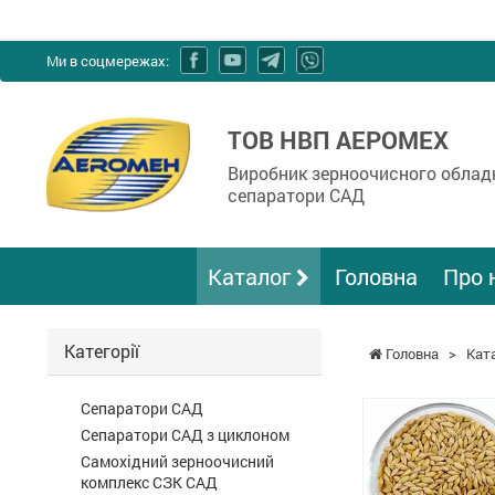
Ми в соцмережах:
ТОВ НВП АЕРОМЕХ
Виробник зерноочисного обладн
сепаратори САД
Каталог
Головна
Про 
Категорії
Головна
>
Кат
Сепаратори САД
Сепаратори САД з циклоном
Cамохідний зерноочисний
комплекс СЗК САД