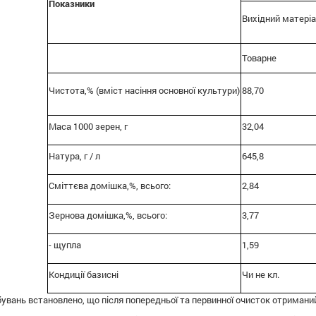
Показники
Вихідний матеріа
Товарне
Чистота,% (вміст насіння основної культури)
88,70
Маса 1000 зерен, г
32,04
Натура, г / л
645,8
Сміттєва домішка,%, всього:
2,84
Зернова домішка,%, всього:
3,77
- щупла
1,59
Кондиції базисні
Чи не кл.
бувань встановлено, що після попередньої та первинної очисток отриманий