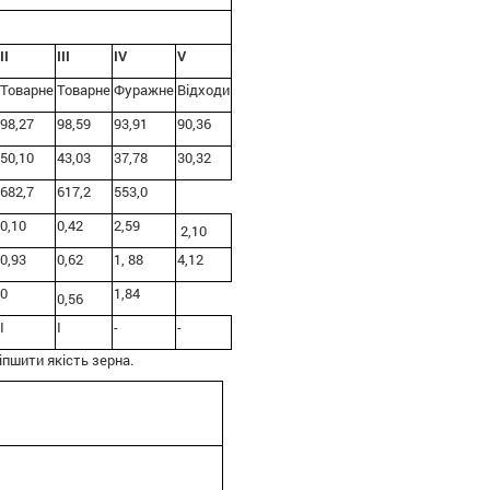
II
III
IV
V
Товарне
Товарне
Фуражне
Відходи
98,27
98,59
93,91
90,36
50,10
43,03
37,78
30,32
682,7
617,2
553,0
0,10
0,42
2,59
2,10
0,93
0,62
1, 88
4,12
0
1,84
0,56
I
I
-
-
пшити якість зерна.