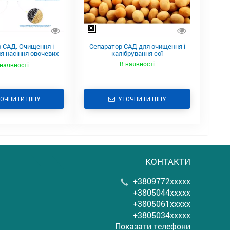
 САД. Очищення і
Сепаратор САД для очищення і
я насіння овочевих
калібрування сої
культур
В наявності
наявності
ОЧНИТИ ЦІНУ
УТОЧНИТИ ЦІНУ
КОНТАКТИ
+3809772xxxxx
+3805044xxxxx
+3805061xxxxx
+3805034xxxxx
Показати телефони