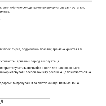
римання якісного солоду важливо використовувати ретельно
ячменю.
.
пісок, тирса, подрібнений пластик, гранітна крихта і т.п.
ктивність і тривалий період експлуатації.
використовувати машини без шкоди для навколишнього
 використовувати засоби захисту рослин. А це позначається на
подарські випробування за якістю очищення ячменю на
АД