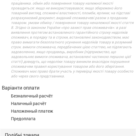
працівника. обмін або повернення товару належної якості
провадиться: якщо не використовувався; якщо збережено його
товарний вигляд, споживчі властивості, пломби, ярлики; на підставі
розрахунковий документ, виданий споживачеві разом з проданим
товаром. умови обміну / повернення товару неналежної якості стаття
8. Згідно із законом України «про захист прав споживачів»: в разі
виявлення протягом встановленого гарантійного строку недоліків
споживач, в порядку та в строки, встановлені законодавством, має
право вимагати безоплатного усунення недоліків товару в розумний
строк. вимоги споживача, передбачених цією статтею, не підлягають
задоволенню, якщо продавець, виробник (підприємство, що
задовольняє вимоги споживача, встановлені частиною першою цієї
статті) доведуть, що недоліки товару виникли внаслідок порушення
споживачем правил користування товаром або його зберігання.
Споживач має право брати участь у перевірці якості товару особисто
або через свого представника.
Варіанти оплати
Безналичный расчёт
Наличный расчёт
Наложенный платеж
Предоплата
Подібні товари