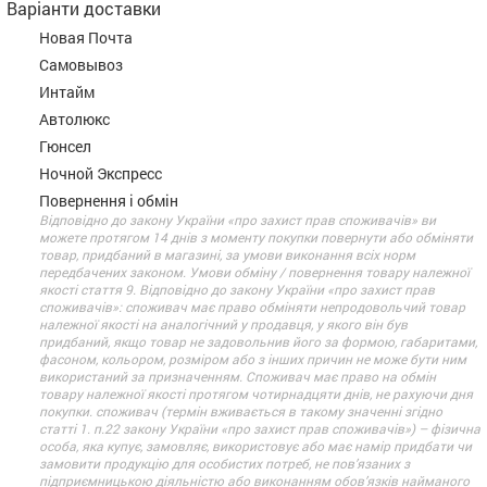
Варіанти доставки
Новая Почта
Самовывоз
Интайм
Автолюкс
Гюнсел
Ночной Экспресс
Повернення і обмін
Відповідно до закону України «про захист прав споживачів» ви
можете протягом 14 днів з моменту покупки повернути або обміняти
товар, придбаний в магазині, за умови виконання всіх норм
передбачених законом. Умови обміну / повернення товару належної
якості стаття 9. Відповідно до закону України «про захист прав
споживачів»: споживач має право обміняти непродовольчий товар
належної якості на аналогічний у продавця, у якого він був
придбаний, якщо товар не задовольнив його за формою, габаритами,
фасоном, кольором, розміром або з інших причин не може бути ним
використаний за призначенням. Споживач має право на обмін
товару належної якості протягом чотирнадцяти днів, не рахуючи дня
покупки. споживач (термін вживається в такому значенні згідно
статті 1. п.22 закону України «про захист прав споживачів») – фізична
особа, яка купує, замовляє, використовує або має намір придбати чи
замовити продукцію для особистих потреб, не пов’язаних з
підприємницькою діяльністю або виконанням обов’язків найманого