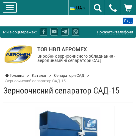
UA
Вхід
Ми в соцмережах:
Показати телефони
ТОВ НВП АЕРОМЕХ
Виробник зерноочисного обладнання -
аеродинамічні сепаратори САД
Головна
>
Каталог
>
Сепаратори САД
>
Зерноочисний сепаратор САД-15
Зерноочисний сепаратор САД-15