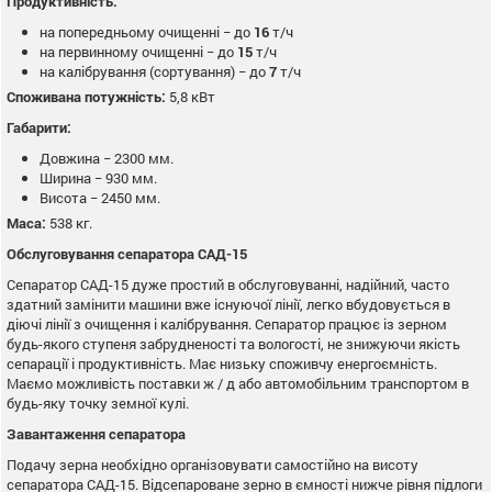
Продуктивність:
на попередньому очищенні − до
16
т/ч
на первинному очищенні − до
15
т/ч
на калібрування (сортування) − до
7
т/ч
Споживана потужність:
5,8 кВт
Габарити:
Довжина − 2300 мм.
Ширина − 930 мм.
Висота − 2450 мм.
Маса:
538 кг.
Обслуговування сепаратора САД-15
Сепаратор САД-15 дуже простий в обслуговуванні, надійний, часто
здатний замінити машини вже існуючої лінії, легко вбудовується в
діючі лінії з очищення і калібрування. Сепаратор працює із зерном
будь-якого ступеня забрудненості та вологості, не знижуючи якість
сепарації і продуктивність. Має низьку споживчу енергоємність.
Маємо можливість поставки ж / д або автомобільним транспортом в
будь-яку точку земної кулі.
Завантаження сепаратора
Подачу зерна необхідно організовувати самостійно на висоту
сепаратора САД-15. Відсепароване зерно в ємності нижче рівня підлоги