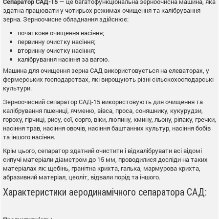
Сепаратор САД-15
— це багатофункціональна зерноочисна машина, яка
здатна працювати у чотирьох режимах очищення та калібрування
зерна. Зерноочисне обладнання здійснює:
початкове очищення насіння;
первинну очистку насіння;
вторинну очистку насіння;
калібрування насіння за вагою.
Машина для очищення зерна САД використовується на елеваторах, у
фермерських господарствах, які вирощують різні сільскохосподарські
культури.
Зерноочисний сепаратор САД-15 використовують для очищення та
калібрування пшениці, ячменю, вівса, проса, соняшнику, кукурудзи,
гороху, гірчиці, рису, сої, сорго, віки, люпину, кмину, льону, ріпаку, гречки,
насіння трав, насіння овочів, насіння баштанних культур, насіння бобів
та іншого насіння.
Крім цього, сепаратор здатний очистити і відкалібрувати всі відомі
сипучі матеріали діаметром до 15 мм, проводилися досліди на таких
матеріалах як: щебінь, гранітна крихта, галька, мармурова крихта,
абразивний матеріал, цеоліт, відвали порід та іншого.
Характеристики аеродинамічного сепаратора САД: