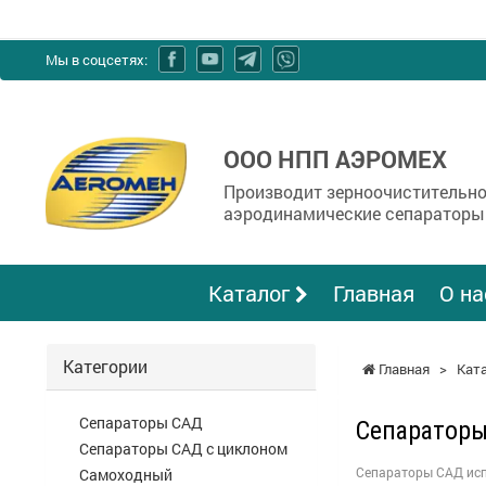
Мы в соцсетях:
ООО НПП АЭРОМЕХ
Производит зерноочистительно
аэродинамические сепараторы
Каталог
Главная
О на
Категории
Главная
>
Кат
Сепараторы САД
Сепараторы
Сепараторы САД с циклоном
Сепараторы САД испо
Cамоходный