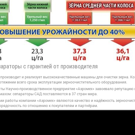
араторы с гарантией от производителя
производит и реализует высококачественные машины для очистки зерна. Ко
отяжении всего срока эксплуатации зерноочистительного оборудования.
оты Научно-производственное предприятие «Аэромех» завоевало репутацию 
махом: сепараторы САД поставляются в 37 стран мира.
и работы компании «Аэромех» являются качество и надёжность зерноочист
порядочность по отношению к покупателям и партнёрам.