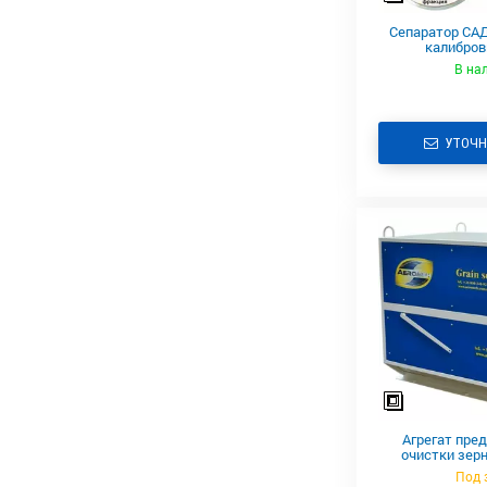
Сепаратор САД
калибров
В на
УТОЧН
Агрегат пре
очистки зер
Под 