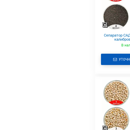
Сепаратор САД
калибров
В на
УТОЧН