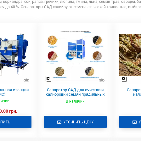
ы, кориандра, сои, рапса, гречихи, люпина, тмина, льна, семян трав, овощей
тся до 40 %. Сепараторы САД калибруют семена с высокой точностью, выби
льная станция
Сепаратор САД для очистки и
Сепара
МС)
калибровки семян прядильных
кал
культур
лекарс
личии
В наличии
0,00 грн.
УПИТЬ
УТОЧНИТЬ ЦЕНУ
У