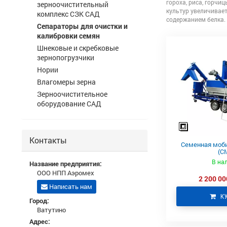
гороха, риса, горчиц
зерноочистительный
культур увеличивае
комплекс СЗК САД
содержанием белка.
Сепараторы для очистки и
калибровки семян
Шнековые и скребковые
зернопогрузчики
Нории
Влагомеры зерна
Зерноочистительное
оборудование САД
Контакты
Семенная моби
(С
В на
Название предприятия:
ООО НПП Аэромех
2 200 00
Написать нам
К
Город:
Ватутино
Адрес: