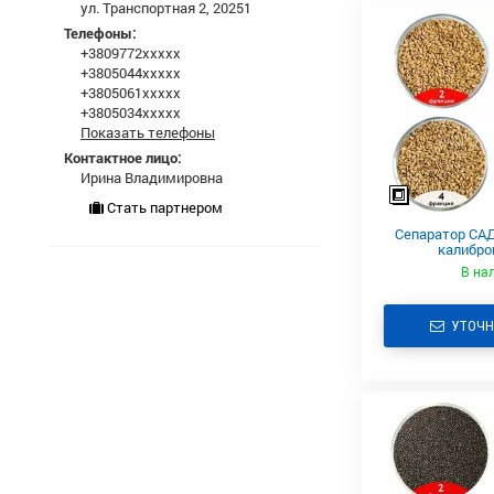
ул. Транспортная 2, 20251
Телефоны:
+3809772xxxxx
+3805044xxxxx
+3805061xxxxx
+3805034xxxxx
Показать телефоны
Контактное лицо:
Ирина Владимировна
Стать партнером
Сепаратор САД
калибро
В на
УТОЧН