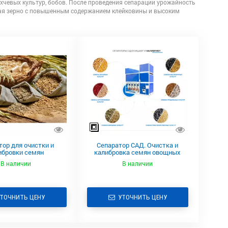
, бахчевых культур, бобов. После проведения сепарации урожайность
рая зерно с повышенным содержанием клейковины и высоким
тор для очистки и
Сепаратор САД. Очистка и
ибровки семян
калибровка семян овощных
твенных культур
культур
В наличии
В наличии
ТОЧНИТЬ ЦЕНУ
УТОЧНИТЬ ЦЕНУ