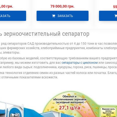
,00 грн.
79 000,00 грн.
55
КАЗАТЬ
ЗАКАЗАТЬ
ь зерноочистительный сепаратор
ряд сепараторов САД производительностью от 4 до 150 тонн в час позвол
ьших фермерских хозяйств, хлебоприёмные предприятия, комбинаты хлебопро
, элеваторы.
юбую из базовых моделей, соответствующую требованиям вашего предприятия
Например, мы можем изготовить для вас
сепараторы с циклоном
или самоход
и любого вида сырья: подсолнечника, кукурузы, гороха, риса, пшеницы, проса 
ена технология отделения семян из разных частей колоса или початка. Бла
с отличными показателями всхожести.