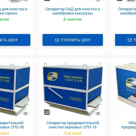
 для очистки и
Сепаратор САД для очистки и
Сепарато
ки гороха
калибровки кукурузы
калибро
личии
В наличии
ИТЬ ЦЕНУ
УТОЧНИТЬ ЦЕНУ
У
дварительной
Сепаратор предварительной
Обо
новых СПО-30
очистки зерновых СПО-16
предвар
зе
заказ
Под заказ