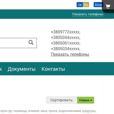
Ua
Ru
Вход
Показать телефоны
+3809772xxxxx,
+3805044xxxxx,
+3805061xxxxx,
+3805034xxxxx,
Показать телефоны
ж
Документы
Контакты
Сортировать:
Новые
льтур: пшеницы, ячменя, овса, проса, подсолнечника, кукурузы,