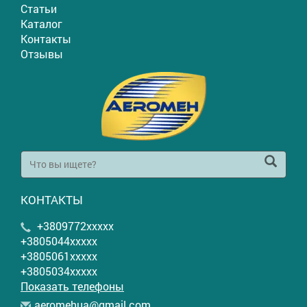
Статьи
Каталог
Контакты
Отзывы
КОНТАКТЫ
+3809772xxxxx
+3805044xxxxx
+3805061xxxxx
+3805034xxxxx
Показать телефоны
a
ero
meh
ua@
gma
il.
com