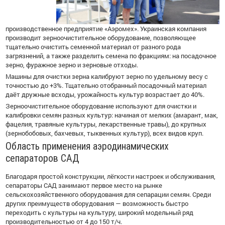
производственное предприятие «Аэромех». Украинская компания
производит зерноочистительное оборудование, позволяющее
тщательно очистить семенной материал от разного рода
загрязнений, а также разделить семена по фракциям: на посадочное
зерно, фуражное зерно и зерновые отходы.
Машины для очистки зерна калибруют зерно по удельному весу с
точностью до +3%. Тщательно отобранный посадочный материал
даёт дружные всходы, урожайность культур возрастает до 40%.
Зерноочистительное оборудование используют для очистки и
калибровки семян разных культур: начиная от мелких (амарант, мак,
фацелия, травяные культуры, лекарственные травы), до крупных
(зернобобовых, бахчевых, тыквенных культур), всех видов круп.
Область применения аэродинамических
сепараторов САД
Благодаря простой конструкции, лёгкости настроек и обслуживания,
сепараторы САД занимают первое место на рынке
сельскохозяйственного оборудования для сепарации семян. Среди
других преимуществ оборудования — возможность быстро
переходить с культуры на культуру, широкий модельный ряд
производительностью от 4 до 150 т/ч.