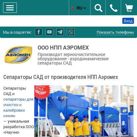
RU
Вход
Мы в соцсетях:
Показать телефоны
ООО НПП АЭРОМЕХ
Производит зерноочистительное
оборудование - аэродинамические
сепараторы САД
Сепараторы САД от производителя НПП Аэромех
Сепараторы
САД и
сепараторы для
очистки и
калибровки
семян
— уникальная
разработка ООО
«Научно-