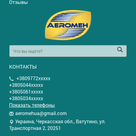
Отзывы
КОНТАКТЫ
+3809772xxxxx
+3805044xxxxx
+3805061xxxxx
+3805034xxxxx
Показать телефоны
a
ero
meh
ua@
gma
il.
com
Украина, Черкасская обл., Ватутино, ул.
Транспортная 2, 20251