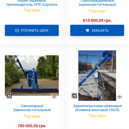
Нории зерновые
Самопередвижные
производитель НПП Аэромех
зерноочистительный
комплекс СЗК-САД-15
Под заказ
Под заказ
810 000,00 грн.
УТОЧНИТЬ ЦЕНУ
ЗАКАЗАТЬ
Самоходный
Зернопогрузчики шнековые
Зерноочистительный
(Конвеер винтовой 150/5)
Комплекс СЗК-САД-10
Под заказ
Под заказ
780 000,00 грн.