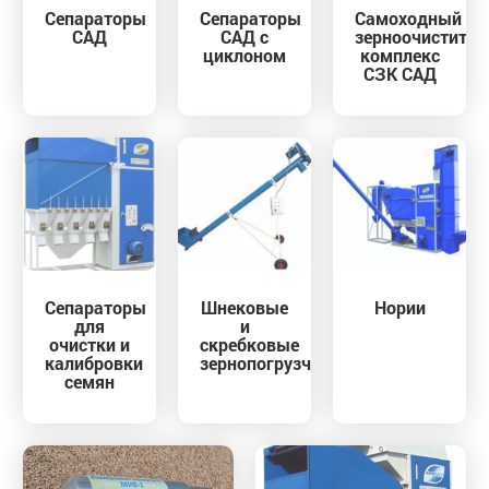
Сепараторы
Сепараторы
Cамоходный
САД
САД с
зерноочистите
циклоном
комплекс
СЗК САД
Сепараторы
Шнековые
Нории
для
и
очистки и
скребковые
калибровки
зернопогрузчики
семян