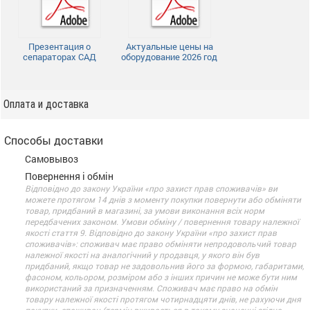
Презентация о
Актуальные цены на
сепараторах САД
оборудование 2026 год
Оплата и доставка
Способы доставки
Самовывоз
Повернення і обмін
Відповідно до закону України «про захист прав споживачів» ви
можете протягом 14 днів з моменту покупки повернути або обміняти
товар, придбаний в магазині, за умови виконання всіх норм
передбачених законом. Умови обміну / повернення товару належної
якості стаття 9. Відповідно до закону України «про захист прав
споживачів»: споживач має право обміняти непродовольчий товар
належної якості на аналогічний у продавця, у якого він був
придбаний, якщо товар не задовольнив його за формою, габаритами,
фасоном, кольором, розміром або з інших причин не може бути ним
використаний за призначенням. Споживач має право на обмін
товару належної якості протягом чотирнадцяти днів, не рахуючи дня
покупки. споживач (термін вживається в такому значенні згідно