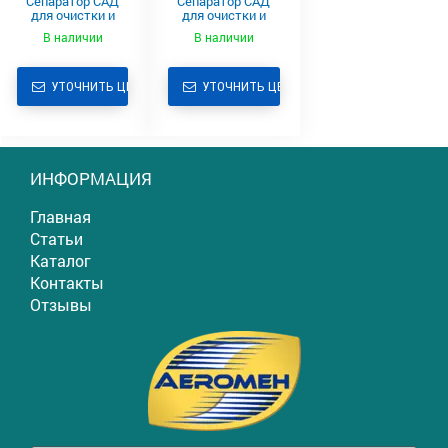
Сепаратор САД
Сепаратор САД
для очистки и
для очистки и
калибровки
калибровки
В наличии
В наличии
ячменя
озимой пшеницы
УТОЧНИТЬ ЦЕНУ
УТОЧНИТЬ ЦЕНУ
ИНФОРМАЦИЯ
Главная
Статьи
Каталог
Контакты
Отзывы