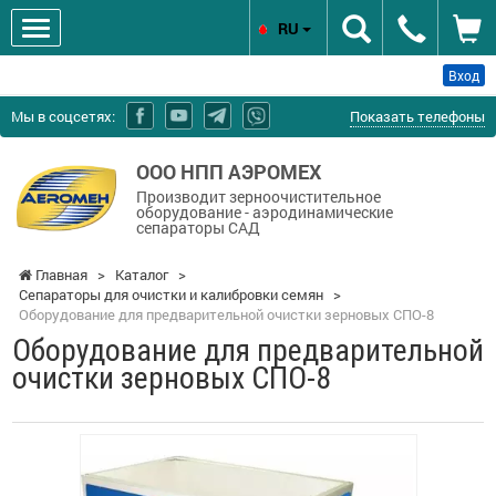
RU
Вход
Мы в соцсетях:
Показать телефоны
ООО НПП АЭРОМЕХ
Производит зерноочистительное
оборудование - аэродинамические
сепараторы САД
Главная
>
Каталог
>
Сепараторы для очистки и калибровки семян
>
Оборудование для предварительной очистки зерновых СПО-8
Оборудование для предварительной
очистки зерновых СПО-8