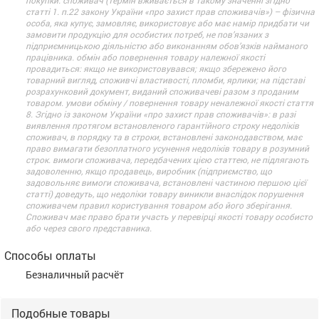
статті 1. п.22 закону України «про захист прав споживачів») – фізична
особа, яка купує, замовляє, використовує або має намір придбати чи
замовити продукцію для особистих потреб, не пов’язаних з
підприємницькою діяльністю або виконанням обов’язків найманого
працівника. обмін або повернення товару належної якості
провадиться: якщо не використовувався; якщо збережено його
товарний вигляд, споживчі властивості, пломби, ярлики; на підставі
розрахунковий документ, виданий споживачеві разом з проданим
товаром. умови обміну / повернення товару неналежної якості стаття
8. Згідно із законом України «про захист прав споживачів»: в разі
виявлення протягом встановленого гарантійного строку недоліків
споживач, в порядку та в строки, встановлені законодавством, має
право вимагати безоплатного усунення недоліків товару в розумний
строк. вимоги споживача, передбачених цією статтею, не підлягають
задоволенню, якщо продавець, виробник (підприємство, що
задовольняє вимоги споживача, встановлені частиною першою цієї
статті) доведуть, що недоліки товару виникли внаслідок порушення
споживачем правил користування товаром або його зберігання.
Споживач має право брати участь у перевірці якості товару особисто
або через свого представника.
Способы оплаты
Безналичный расчёт
Подобные товары