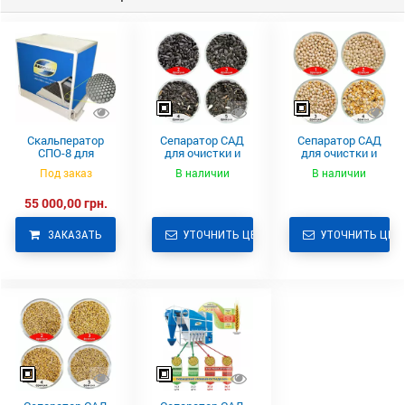
Скальператор
Сепаратор САД
Сепаратор САД
СПО-8 для
для очистки и
для очистки и
предварительной
калибровки
калибровки
Под заказ
В наличии
В наличии
очистки зерна
подсолнечника
гороха
55 000,00 грн.
ЗАКАЗАТЬ
УТОЧНИТЬ ЦЕНУ
УТОЧНИТЬ ЦЕН