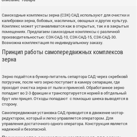
Самоходные комплексы зерна (СЗК) САД используют для очистки и
калибровки зерна, бобовых, масличных, овощных и других культур.
Комплекс может устанавливатся как в открытых, так и в закрытых
помещениях. Предлагаем самоходные комплексы с различной
производительностью: СЗК-САД-10, СЗК-САД-15, СЗК-САД-30.
Возможна комплектация по индивидуальному заказу.
Принцип работы самопередвижных комплексов
зерна
Зерно подаётся в бункер-питатель сепартора САД через скребковй
погрузчик, после чего зерно поступает в камеру сепарации, где
проходит очистка зерна от пыли и примесей. Обработанное зерно
попадает во 2-3 фракции и транспортируется норией в обтдельный
брут или прицеп. Отходы попадают с помощью шнека выводятся в
сторону.
Самопередвижная установка САД приводится в движение мотор-
редуктором, который и легко управляется оператором. Для
управления достаточного одного оператора. Конструкция является
надежной и безопасной.