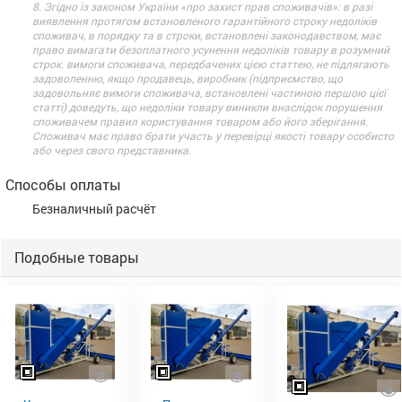
8. Згідно із законом України «про захист прав споживачів»: в разі
виявлення протягом встановленого гарантійного строку недоліків
споживач, в порядку та в строки, встановлені законодавством, має
право вимагати безоплатного усунення недоліків товару в розумний
строк. вимоги споживача, передбачених цією статтею, не підлягають
задоволенню, якщо продавець, виробник (підприємство, що
задовольняє вимоги споживача, встановлені частиною першою цієї
статті) доведуть, що недоліки товару виникли внаслідок порушення
споживачем правил користування товаром або його зберігання.
Споживач має право брати участь у перевірці якості товару особисто
або через свого представника.
Способы оплаты
Безналичный расчёт
Подобные товары