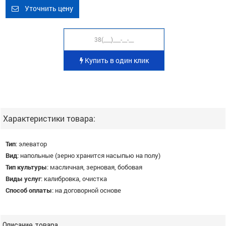
Уточнить цену
Купить в один клик
Характеристики товара:
Тип
:
элеватор
Вид
:
напольные (зерно хранится насыпью на полу)
Тип культуры
:
масличная, зерновая, бобовая
Виды услуг
:
калибровка, очистка
Способ оплаты
:
на договорной основе
Описание товара