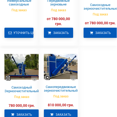
Универсальные
Передвижные
самоходные
зерновьне
Самоходные
комплексы для
комплексы СЗК-
зерноочистительны
Под заказ
Под заказ
очистки зерна
САД-10, СЗК-
комплексы СЗК-
Под заказ
СЗК САД
САД-15
САД-10, СЗК-САД-15
от 780 000,00
от 780 000,00 грн.
грн.
УТОЧНИТЬ ЦЕНУ
ЗАКАЗАТЬ
ЗАКАЗАТЬ
Самопередвижные
Самоходный
зерноочистительный
Зерноочистительный
комплекс СЗК-
Комплекс СЗК-
Под заказ
Под заказ
САД-15
САД-10
810 000,00 грн.
780 000,00 грн.
ЗАКАЗАТЬ
ЗАКАЗАТЬ