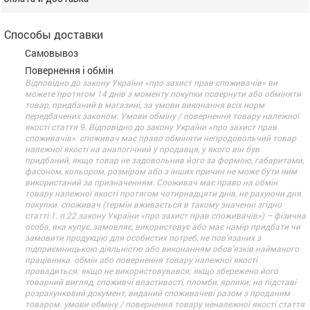
Способы доставки
Самовывоз
Повернення і обмін
Відповідно до закону України «про захист прав споживачів» ви
можете протягом 14 днів з моменту покупки повернути або обміняти
товар, придбаний в магазині, за умови виконання всіх норм
передбачених законом. Умови обміну / повернення товару належної
якості стаття 9. Відповідно до закону України «про захист прав
споживачів»: споживач має право обміняти непродовольчий товар
належної якості на аналогічний у продавця, у якого він був
придбаний, якщо товар не задовольнив його за формою, габаритами,
фасоном, кольором, розміром або з інших причин не може бути ним
використаний за призначенням. Споживач має право на обмін
товару належної якості протягом чотирнадцяти днів, не рахуючи дня
покупки. споживач (термін вживається в такому значенні згідно
статті 1. п.22 закону України «про захист прав споживачів») – фізична
особа, яка купує, замовляє, використовує або має намір придбати чи
замовити продукцію для особистих потреб, не пов’язаних з
підприємницькою діяльністю або виконанням обов’язків найманого
працівника. обмін або повернення товару належної якості
провадиться: якщо не використовувався; якщо збережено його
товарний вигляд, споживчі властивості, пломби, ярлики; на підставі
розрахунковий документ, виданий споживачеві разом з проданим
товаром. умови обміну / повернення товару неналежної якості стаття