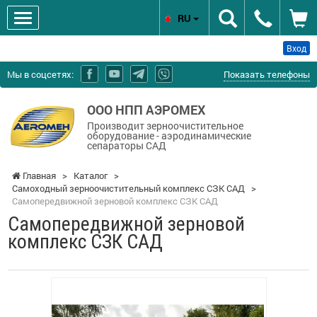
RU
Вход
Мы в соцсетях:
Показать телефоны
ООО НПП АЭРОМЕХ
Производит зерноочистительное
оборудование - аэродинамические
сепараторы САД
Главная
>
Каталог
>
Cамоходный зерноочистительный комплекс СЗК САД
>
Самопередвижной зерновой комплекс СЗК САД
Самопередвижной зерновой
комплекс СЗК САД